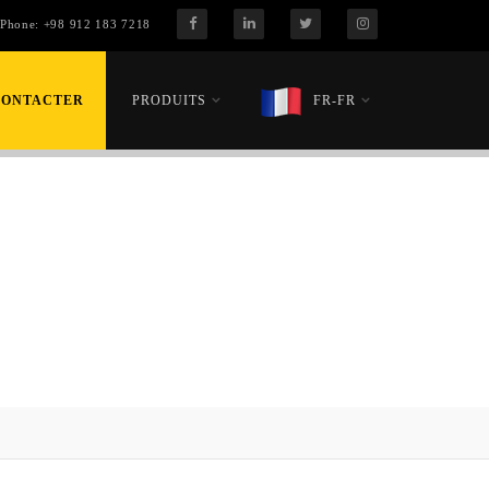
Phone:
+98 912 183 7218
CONTACTER
PRODUITS
FR-FR