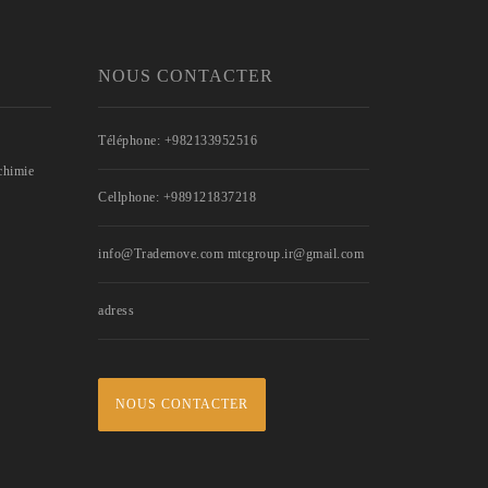
NOUS CONTACTER
Téléphone: +982133952516
ochimie
Cellphone: +989121837218
info@Trademove.com mtcgroup.ir@gmail.com
adress
NOUS CONTACTER