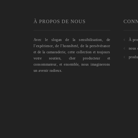
À PROPOS DE NOUS
CONN
Avec le slogan de la sensibilisation, de
À pro
l’expérience, de l’honnêteté, de la persévérance
nous 
et de la camaraderie, cette collection et toujours
produ
votre soutien, cher producteur et
consommateur, et ensemble, nous imaginerons
un avenir radieux.