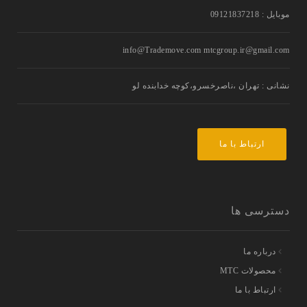
موبایل : 09121837218
info@Trademove.com mtcgroup.ir@gmail.com
نشانی : تهران ،ناصرخسرو،کوچه خدابنده لو
ارتباط با ما
دسترسی ها
درباره ما
محصولات MTC
ارتباط با ما