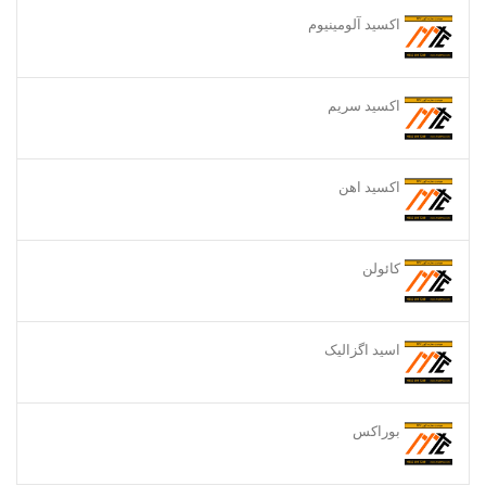
اکسید آلومینیوم
اکسید سریم
اکسید اهن
کائولن
اسید اگزالیک
بوراکس