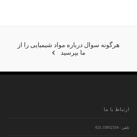
هرگونه سوال درباره مواد شیمیایی را از
ما بپرسید
ارتباط با ما
تلفن : 33952516-021