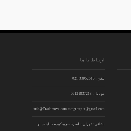
ارتباط با ما
تلفن : 33952516-021
موبایل : 09121837218
info@Trademove.com mtcgroup.ir@gmail.com
نشانی : تهران ،ناصرخسرو،کوچه خدابنده لو