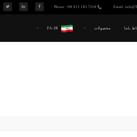
Phone:
+98 912 183 7218
Email:
info@T
اط باما
محصولات
FA-IR