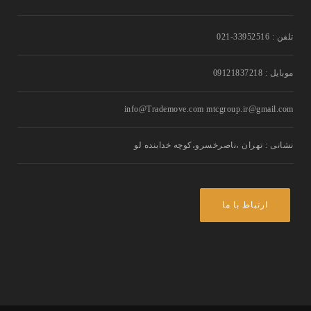
تلفن : 33952516-021
موبایل : 09121837218
info@Trademove.com mtcgroup.ir@gmail.com
نشانی : تهران ،ناصرخسرو،کوچه خدابنده لو
ارتباط با ما