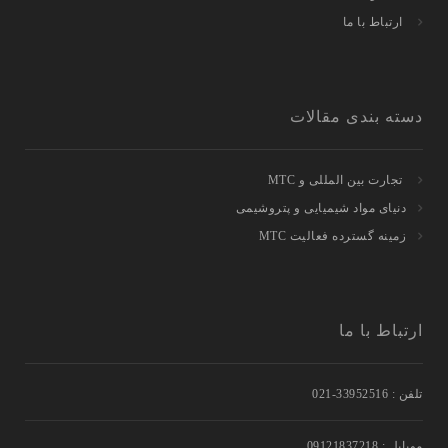
ارتباط با ما
دسته بندی مقالات
تجارت بین المللی و MTC
دنیای مواد شیمیایی و پتروشیمی
زمینه گسترده فعالیت MTC
ارتباط با ما
تلفن : 33952516-021
موبایل : 09121837218