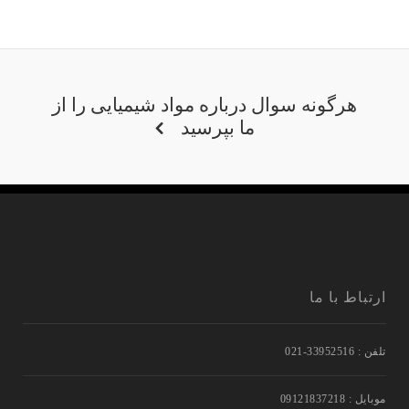
هرگونه سوال درباره مواد شیمیایی را از
ما بپرسید
ارتباط با ما
تلفن : 33952516-021
موبایل : 09121837218