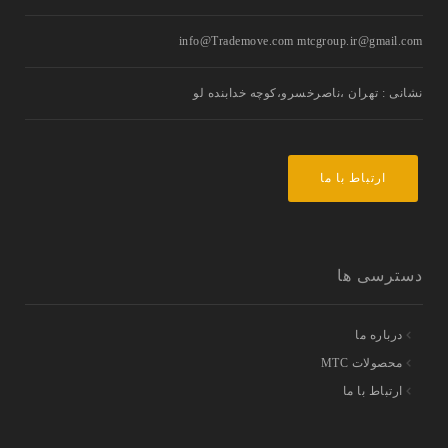
info@Trademove.com mtcgroup.ir@gmail.com
نشانی : تهران ،ناصرخسرو،کوچه خدابنده لو
ارتباط با ما
دسترسی ها
درباره ما
محصولات MTC
ارتباط با ما