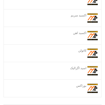
اکسید سریم
اکسید اهن
کائولن
اسید اگزالیک
بوراکس